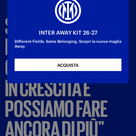
SKRINIAR:
"FELICE
INTER AWAY KIT 26-27
DI
AVER
RITROVATO
Different Fields. Same Belonging. Scopri la nuova maglia
Away.
CONTINUITÀ,
SIAMO
ACQUISTA
IN
CRESCITA
E
POSSIAMO
FARE
ANCORA
DI
PIÙ"