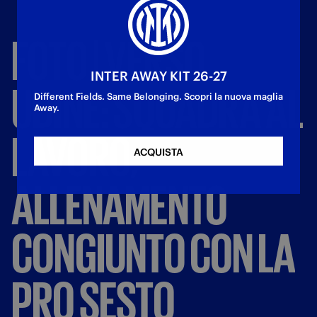
FOTO
|
VERSO
INTER AWAY KIT 26-27
UDINE:
SQUADRA
AL
Different Fields. Same Belonging. Scopri la nuova maglia
Away.
LAVORO,
ACQUISTA
ALLENAMENTO
CONGIUNTO
CON
LA
PRO
SESTO