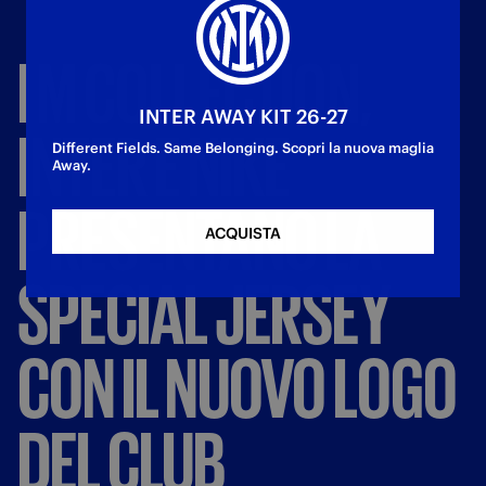
I
M
COLLECTION,
INTER AWAY KIT 26-27
INTER
E
NIKE
Different Fields. Same Belonging. Scopri la nuova maglia
Away.
PRESENTANO
LA
ACQUISTA
SPECIAL
JERSEY
CON
IL
NUOVO
LOGO
DEL
CLUB