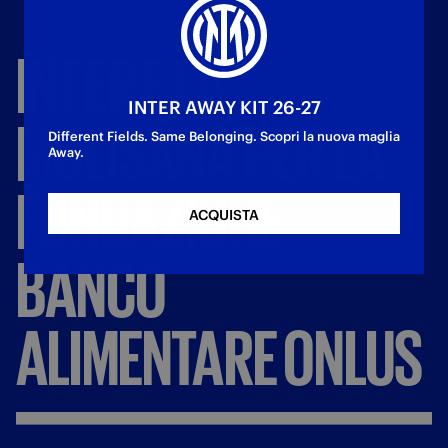
INTER
E
LA
INTER AWAY KIT 26-27
MOLISANA
PER
LA
Different Fields. Same Belonging. Scopri la nuova maglia
Away.
FONDAZIONE
ACQUISTA
BANCO
ALIMENTARE
ONLUS