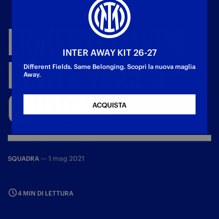
ERIKSEN
E
HAKIMI,
INTER AWAY KIT 26-27
L'INTER
VINCE
A
Different Fields. Same Belonging. Scopri la nuova maglia
Away.
CROTONE!
ACQUISTA
—
1 mag 2021
SQUADRA
4 MIN DI LETTURA