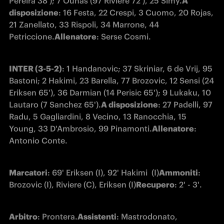
Pereira 38'); 7 Ounas (97 Riviere 72'), 25 Simy.
A 
disposizione
: 16 Festa, 22 Crespi, 3 Cuomo, 20 Rojas, 
21 Zanellato, 33 Rispoli, 34 Marrone, 44 
Petriccione.
Allenatore
: Serse Cosmi. 
INTER (3-5-2)
: 1 Handanovic; 37 Skriniar, 6 de Vrij, 95 
Bastoni; 2 Hakimi, 23 Barella, 77 Brozovic, 12 Sensi (24 
Eriksen 65'), 36 Darmian (14 Perisic 65'); 9 Lukaku, 10 
Lautaro (7 Sanchez 65').
A disposizione
: 27 Padelli, 97 
Radu, 5 Gagliardini, 8 Vecino, 13 Ranocchia, 15 
Young, 33 D'Ambrosio, 99 Pinamonti.
Allenatore
: 
Antonio Conte.
Marcatori
: 69' Eriksen (I), 92' Hakimi  (I)
Ammoniti
: 
Brozovic (I), Riviere (C), Eriksen (I)
Recupero
: 2' - 3'.
Arbitro
: Prontera.
Assistenti
: Mastrodonato, 