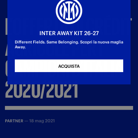
L’OFFERTA
DI
CRÉDIT
INTER AWAY KIT 26-27
AGRICOLE
PER
I
Different Fields. Same Belonging. Scopri la nuova maglia
Away.
CAMPIONI
D’ITALIA
ACQUISTA
2020/2021
—
18 mag 2021
PARTNER