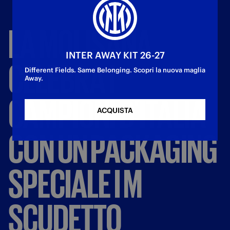
LA
MOLISANA
INTER AWAY KIT 26-27
CELEBRA
I
Different Fields. Same Belonging. Scopri la nuova maglia
Away.
CAMPIONI
D’ITALIA
ACQUISTA
CON
UN
PACKAGING
SPECIALE
I
M
SCUDETTO