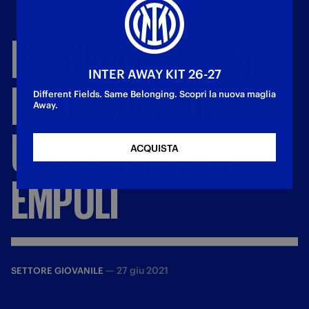
PRIMAVERA
1
TIM,
INTER AWAY KIT 26-27
LE
FORMAZIONI
Different Fields. Same Belonging. Scopri la nuova maglia
Away.
UFFICIALI
DI
INTER
-
ACQUISTA
EMPOLI
—
27 giu 2021
SETTORE GIOVANILE