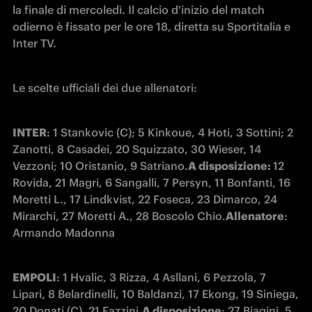
la finale di mercoledì. Il calcio d'inizio del match 
odierno è fissato per le ore 18, diretta su Sportitalia e 
Inter TV.
Le scelte ufficiali dei due allenatori:
INTER
: 1 Stankovic (C); 5 Kinkoue, 4 Hoti, 3 Sottini; 2 
Zanotti, 8 Casadei, 20 Squizzato, 30 Wieser, 14 
Vezzoni; 10 Oristanio, 9 Satriano.
A disposizione: 
12 
Rovida, 21 Magri, 6 Sangalli, 7 Persyn, 11 Bonfanti, 16 
Moretti L., 17 Lindkvist, 22 Foseca, 23 Dimarco, 24 
Mirarchi, 27 Moretti A., 28 Boscolo Chio.
Allenatore
: 
Armando Madonna
EMPOLI
: 1 Hvalic, 3 Rizza, 4 Asllani, 6 Pezzola, 7 
Lipari, 8 Belardinelli, 10 Baldanzi, 17 Ekong, 19 Siniega, 
20 Donati (C), 21 Fazzini.
A disposizione
: 27 Biagini, 5 