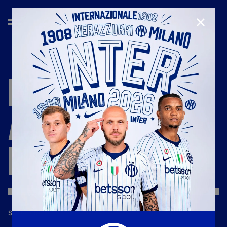
CHIUD
INTER
QUIZ:
GLI
ASSIST
|
TUTTE
LE
RISPOSTE
—
29 giu 2021
SQUADRA