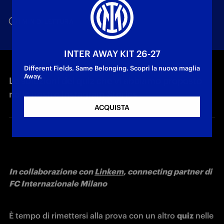
1 MIN DI LETTURA
INTER AWAY KIT 26-27
Different Fields. Same Belonging. Scopri la nuova maglia
Away.
Le soluzioni del quiz che vi abbiamo proposto
nelle nostre Instagram Stories
ACQUISTA
In collaborazione con 
Linkem
, connecting partner di 
FC Internazionale Milano
È tempo di rimettersi alla prova con un altro 
quiz
 nelle 