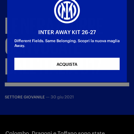
LE
NERAZZURRE
INTER AWAY KIT 26-27
CONVOCATE
Different Fields. Same Belonging. Scopri la nuova maglia
Away.
DALL'ITALIA
U17
ACQUISTA
—
30 giu 2021
SETTORE GIOVANILE
Colombo, Dragoni e Toffano sono state