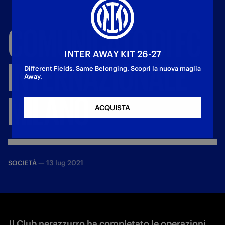
COMUNICATO
DI
FC
INTER AWAY KIT 26-27
INTERNAZIONALE
Different Fields. Same Belonging. Scopri la nuova maglia
Away.
MILANO
ACQUISTA
—
13 lug 2021
SOCIETÀ
Il Club nerazzurro ha completato le operazioni