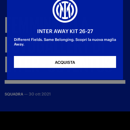
FEMMINILE,
LA
INTER AWAY KIT 26-27
FOTOGALLERY
DI
Different Fields. Same Belonging. Scopri la nuova maglia
Away.
INTER
-
JUVENTUS
ACQUISTA
—
30 ott 2021
SQUADRA