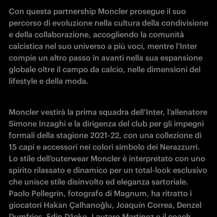
Con questa partnership Moncler prosegue il suo 
percorso di evoluzione nella cultura della condivisione 
e della collaborazione, accogliendo la comunità 
calcistica nel suo universo a più voci, mentre l’Inter 
compie un altro passo in avanti nella sua espansione 
globale oltre il campo da calcio, nelle dimensioni del 
lifestyle e della moda.
Moncler vestirà la prima squadra dell'Inter, l’allenatore 
Simone Inzaghi e la dirigenza del club per gli impegni 
formali della stagione 2021-22, con una collezione di 
15 capi e accessori nei colori simbolo dei Nerazzurri. 
Lo stile dell’outerwear Moncler è interpretato con uno 
spirito rilassato e dinamico per un total-look esclusivo 
che unisce stile disinvolto ed eleganza sartoriale. 
Paolo Pellegrin, fotografo di Magnum, ha ritratto i 
giocatori Hakan Çalhanoğlu, Joaquín Correa, Denzel 
Dumfries, Edin Džeko, Lautaro Martinez e il coach 