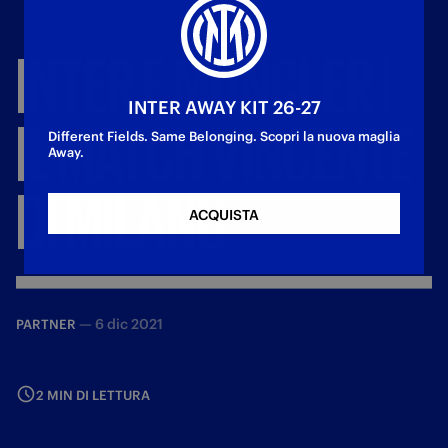
INTER
E
MONCLER
|
INTER AWAY KIT 26-27
IL
MATCH
VINCENTE
Different Fields. Same Belonging. Scopri la nuova maglia
Away.
DI
MILANO
ACQUISTA
—
6 dic 2021
PARTNER
2 MIN DI LETTURA