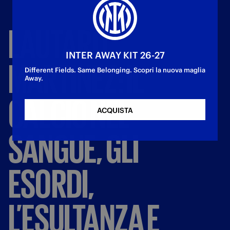
LAUTARO
INTER AWAY KIT 26-27
MARTINEZ:
IL
Different Fields. Same Belonging. Scopri la nuova maglia
Away.
CALCIO
NEL
ACQUISTA
SANGUE,
GLI
ESORDI,
L’ESULTANZA
E