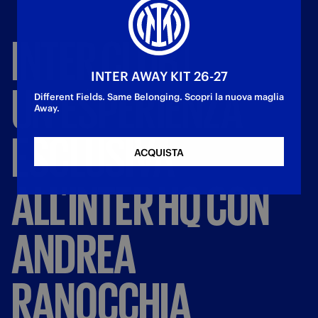
INTER
CLUB
|
INTER AWAY KIT 26-27
UN’ESPERIENZA
Different Fields. Same Belonging. Scopri la nuova maglia
Away.
ESCLUSIVA
ACQUISTA
ALL’INTER
HQ
CON
ANDREA
RANOCCHIA