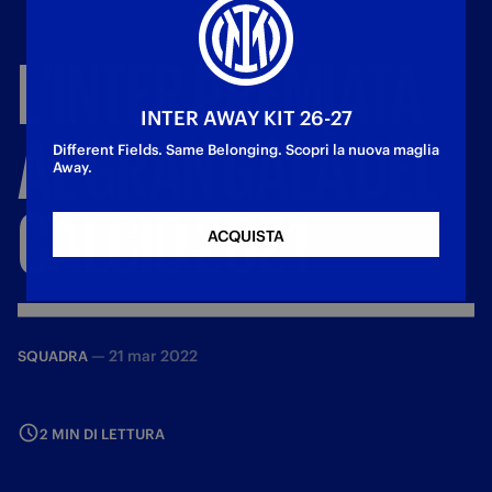
L'INTER
PREMIATA
INTER AWAY KIT 26-27
AL
GRAN
GALÀ
DEL
Different Fields. Same Belonging. Scopri la nuova maglia
Away.
CALCIO
2021
ACQUISTA
—
21 mar 2022
SQUADRA
2 MIN DI LETTURA