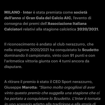
MILANO 
- 
Inter
 è stata premiata come 
società 
dell'anno
 al 
Gran Gala del Calcio AIC
, l’evento di 
consegna dei premi dell’
Associazione Italiana 
Calciatori
 relativi alla stagione calcistica 
2020/2021
. 
Il riconoscimento è andato al club nerazzurro, che 
nella stagione 2020/2021 ha conquistato lo 
Scudetto 
dominando il campionato, vinto con 91 punti e con 
l'aritmetica vittoria giunta con 4 turni ancora da 
disputare.
A ritirare il premio è stato il CEO Sport nerazzurro, 
Giuseppe 
Marotta
:
 "Siamo molto orgogliosi di aver 
vinto questo premio che suggella una stagione che ci 
ha portato a conquistare lo Scudetto. L'Inter è tornata 
in uno scenario adatto alla tradizione e alla storia di 