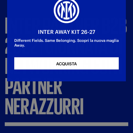
INTER
PARTNER
B2B
INTER AWAY KIT 26-27
2022
|
GIORNATA
DI
Different Fields. Same Belonging. Scopri la nuova maglia
Away.
NETWORKING
CON
I
ACQUISTA
PARTNER
NERAZZURRI