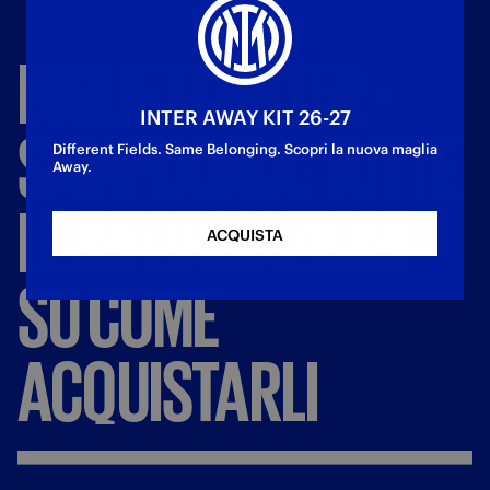
BIGLIETTI
INTER
-
INTER AWAY KIT 26-27
SAMPDORIA:
TUTTE
Different Fields. Same Belonging. Scopri la nuova maglia
Away.
LE
INFORMAZIONI
ACQUISTA
SU
COME
ACQUISTARLI