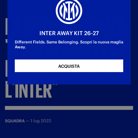
LA
SFIDA
DI
ONANA:
INTER AWAY KIT 26-27
"VOGLIO
SCRIVERE
Different Fields. Same Belonging. Scopri la nuova maglia
Away.
LA
MIA
STORIA
CON
ACQUISTA
L'INTER"
—
1 lug 2022
SQUADRA