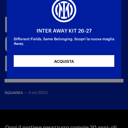
BUON
INTER AWAY KIT 26-27
COMPLEANNO
Different Fields. Same Belonging. Scopri la nuova maglia
Away.
RAFFAELE!
ACQUISTA
—
2 ott 2023
SQUADRA
Oggi il portiere nerazzurro compie 30 anni: gli