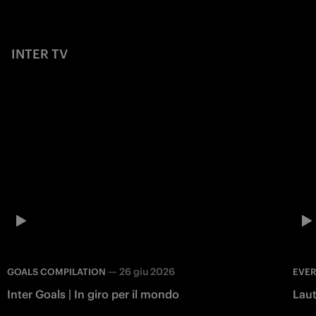
INTER TV
—
26 giu 2026
GOALS COMPILATION
EVER
Inter Goals | In giro per il mondo
Laut