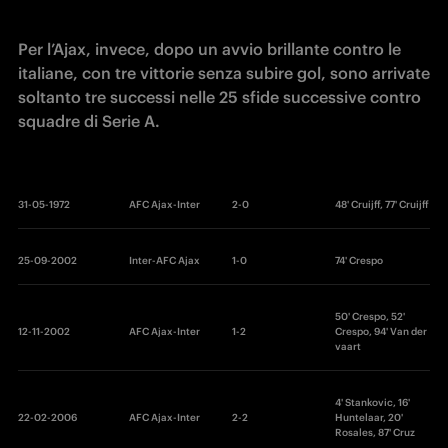
Per l’Ajax, invece, dopo un avvio brillante contro le 
italiane, con tre vittorie senza subire gol, sono arrivate 
soltanto tre successi nelle 25 sfide successive contro 
squadre di Serie A.
31-05-1972
AFC Ajax-Inter
2-0
48' Cruijff, 77' Cruijff
25-09-2002
Inter-AFC Ajax
1-0
74' Crespo
50' Crespo, 52' 
12-11-2002
AFC Ajax-Inter
1-2
Crespo, 94' Van der 
vaart
4' Stankovic, 16' 
22-02-2006
AFC Ajax-Inter
2-2
Huntelaar, 20' 
Rosales, 87' Cruz