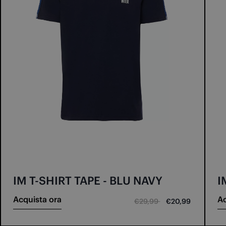
IM T-SHIRT TAPE - BLU NAVY
I
Acquista ora
Ac
€29,99
€20,99