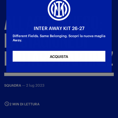
ALL
ACTION
HERO:
INTER AWAY KIT 26-27
LA
STAGIONE
DI
Different Fields. Same Belonging. Scopri la nuova maglia
Away.
LAUTARO
MARTINEZ
ACQUISTA
—
2 lug 2023
SQUADRA
2 MIN DI LETTURA