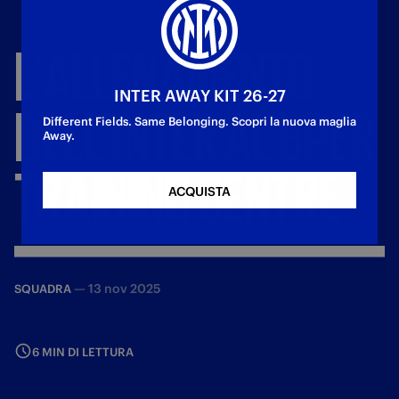
L'ALLENAMENTO
INTER AWAY KIT 26-27
DELL'INTER
AL
BPER
Different Fields. Same Belonging. Scopri la nuova maglia
Away.
TRAINING
CENTRE
ACQUISTA
—
13 nov 2025
SQUADRA
6 MIN DI LETTURA