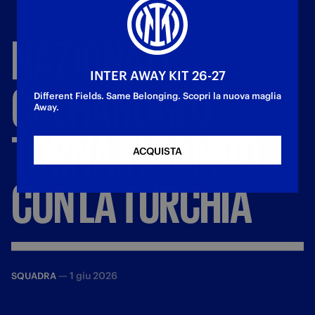
NAZIONALI,
INTER AWAY KIT 26-27
CALHANOGLU
Different Fields. Same Belonging. Scopri la nuova maglia
Away.
TORNA
IN
CAMPO
ACQUISTA
CON
LA
TURCHIA
—
1 giu 2026
SQUADRA