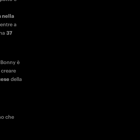
 nella 
entre a 
na 
37 
 Bonny è 
creare 
cese
 della 
o che 