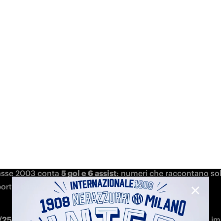
ma volta Ange-Yoan lascia la Francia e si trova in una realtà 
nte diversa: alla sua prima stagione Bonny si divide tra la
, con cui colleziona 4 presenze, e la Prima Squadra, scende
volte in Serie B. L'anno successivo segna il suo 
primo gol in
una rete arrivata dopo un doppio dribbling che mette in most
 del francese.
ne 2023/24
 è quella della rivelazione: Bonny diventa fonda
nti moderno
, che svaria per tutto il fronte d'attacco, creand
per i suoi compagni grazie ai suoi movimenti imprevedibili. 
lasse 2003 conta 
5 gol e 6 assist
: numeri che raccontano solo
portanza per il Parma di Fabio Pecchia.
25 Ange-Yoan gioca per la prima volta in Serie A
: il suo im