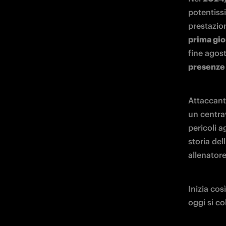
potentiss
prestazio
prima gio
fine agost
presenze 
Attaccant
un centrav
pericoli a
storia del
allenator
Inizia co
oggi si co