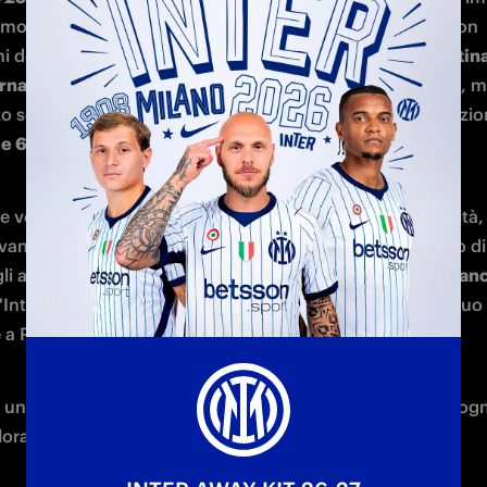
imo, Bonny colpisce con forza il massimo campionato con 
ni decisamente positive. Al suo 
esordio contro la Fiorentina
rnata viene premiato come Man of the match
 della gara, m
o segna la sua prima rete contro il Napoli. In totale collezio
e 6 gol in Serie A
.
e velocissimo e potente, dotato di grande fisico e mobilità,
anti che gioca per la squadra, regista offensivo in grado di 
gli avversari con la sua grande tecnica. 
Ventiseiesimo fran
l'Inter, in nerazzurro 
Ange-Yoan ritrova Cristian Chivu
, suo 
e a Parma nella scorsa stagione.
sì un nuovo capitolo del sogno di Ange-Yoan Bonny: un sogn
lora a tinte nerazzurre.