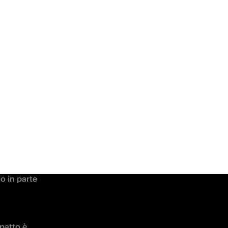
 
ndo in 
 casa del 
ra tutta 
mentale 
nello scacchiere tattico dei ducali che dominano la Serie B. Ange-Yoan è un 
o spazi e 
A fine 
 in parte 
patto è 