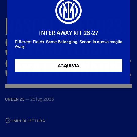
NASCE
L’INTER
U23:
INTER AWAY KIT 26-27
STEFANO
VECCHI
Different Fields. Same Belonging. Scopri la nuova maglia
Away.
SARÀ
L’ALLENATORE
ACQUISTA
—
25 lug 2025
UNDER 23
1 MIN DI LETTURA