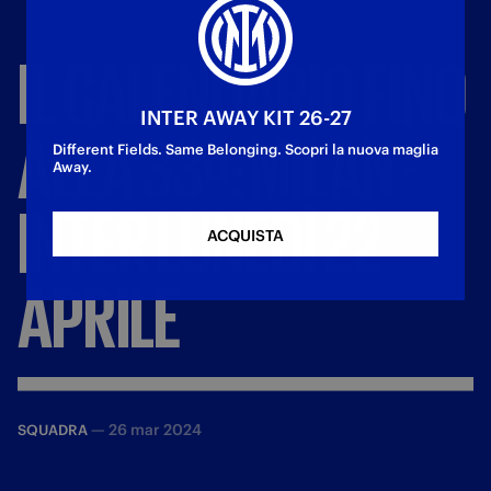
IL
CALENDARIO
FINO
INTER AWAY KIT 26-27
ALLA
33ª:
MILAN
-
Different Fields. Same Belonging. Scopri la nuova maglia
Away.
INTER
LUNEDÌ
22
ACQUISTA
APRILE
—
26 mar 2024
SQUADRA