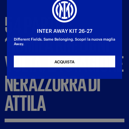
54
PARTITE,
INTER AWAY KIT 26-27
110MILA
KM:
OGNI
Different Fields. Same Belonging. Scopri la nuova maglia
Away.
VOLTA,
LA
STAGIONE
ACQUISTA
NERAZZURRA
DI
ATTILA