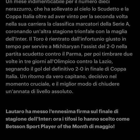
Un mese indimenticabile per il numero dieci 
nerazzurro, che ha sollevato al cielo lo Scudetto e la 
Coppa Italia oltre ad aver vinto per la seconda volta 
nella sua carriera la classifica marcatori della Serie A, 
coronando un'altra stagione trionfale con la maglia 
dell'Inter. Il Toro è rientrato dall'infortunio giusto in 
tempo per servire a Mkhitaryan l'assist del 2-0 nella 
partita scudetto contro il Parma, per poi timbrare due 
volte in tre giorni all'Olimpico contro la Lazio, 
segnando il gol del definitivo 2-0 in finale di Coppa 
Italia. Un ritorno da vero capitano, decisivo nel 
momento cruciale, e il miglior modo di chiudere 
un'annata di livello assoluto.
Lautaro ha messo l'ennesima firma sul finale di 
stagione dell'Inter: ora i tifosi lo hanno scelto come 
Betsson Sport Player of the Month di maggio!