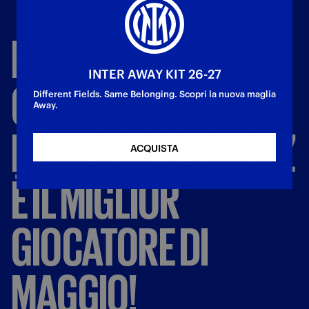
BETSSON
PLAYER
INTER AWAY KIT 26-27
OF
THE
MONTH
|
Different Fields. Same Belonging. Scopri la nuova maglia
Away.
LAUTARO
MARTINEZ
ACQUISTA
È
IL
MIGLIOR
GIOCATORE
DI
MAGGIO!