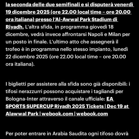
la seconda delle due semifinali e si disputerà venerdì 
19 dicembre 2025 (ore 22.00 local time – ore 20.00 
ora italiana) presso l’Al-Awwal Park Stadium di 
Riyadh.
 L'altra sfida, in programma giovedì 18 
dicembre, vedrà invece affrontarsi Napoli e Milan per 
un posto in finale. L'ultimo atto che assegnerà il 
trofeo è in programma nello stesso impianto, lunedì 
22 dicembre 2025 (ore 22.00 local time – ore 20.00 
ora italiana).
I biglietti per assistere alla sfida sono già disponibili: i 
tifosi nerazzurri possono acquistare i tagliandi per 
Bologna-Inter attraverso il canale ufficiale: 
EA 
SPORTS SUPERCUP Riyadh 2025 Tickets | Dec 19 at 
Alawwal Park | webook.com | webook.com
Per poter entrare in Arabia Saudita ogni tifoso dovrà 