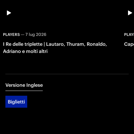
—
7 lug 2026
PLAYERS
PLAY
I Re delle triplette | Lautaro, Thuram, Ronaldo,
Capo
Adriano e molti altri
Versione Inglese
Biglietti