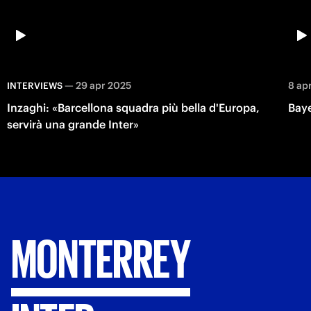
—
29 apr 2025
8 ap
INTERVIEWS
Inzaghi: «Barcellona squadra più bella d'Europa,
Baye
servirà una grande Inter»
MONTERREY