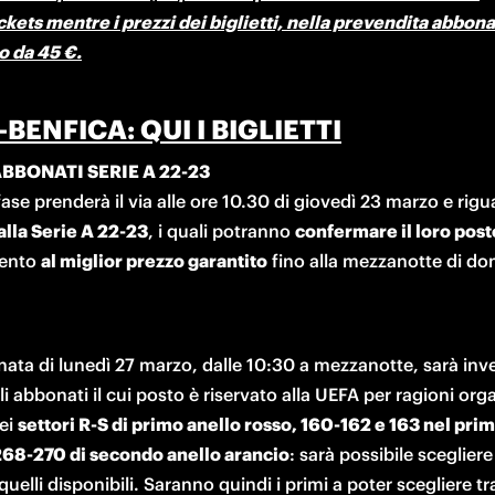
ickets
 mentre i prezzi dei biglietti, nella prevendita abbonat
o da 45 €.
-BENFICA: QUI I BIGLIETTI
 ABBONATI SERIE A 22-23
alla Serie A 22-23
, i quali potranno 
confermare il loro post
nto 
al miglior prezzo garantito
 fino alla mezzanotte di do
nata di lunedì 27 marzo, dalle 10:30 a mezzanotte, sarà invec
i abbonati il cui posto è riservato alla UEFA per ragioni orga
ei 
settori R-S di primo anello rosso, 160-162 e 163 nel prim
268-270 di secondo anello arancio
: sarà possibile scegliere 
quelli disponibili. Saranno quindi i primi a poter scegliere tra 