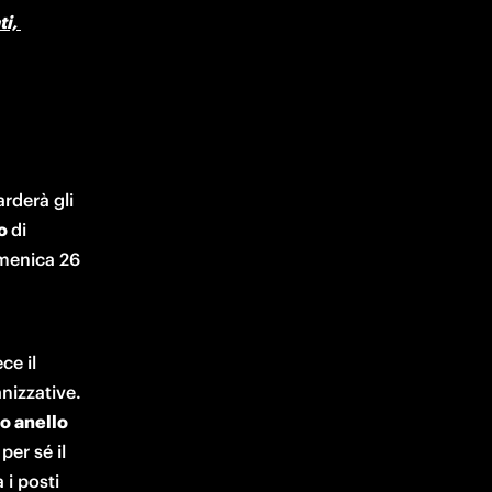
i, 
La prima fase prenderà il via alle ore 10.30 di giovedì 23 marzo e riguarderà gli 
o 
di 
menica 26 
e il 
nizzative. 
o anello 
per sé il 
i posti 