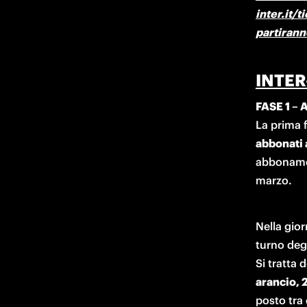
inter.it/t
partirann
INTER
FASE 1 –
abbonati 
abboname
marzo.
Nella gior
turno degl
Si tratta d
arancio, 
posto tra 