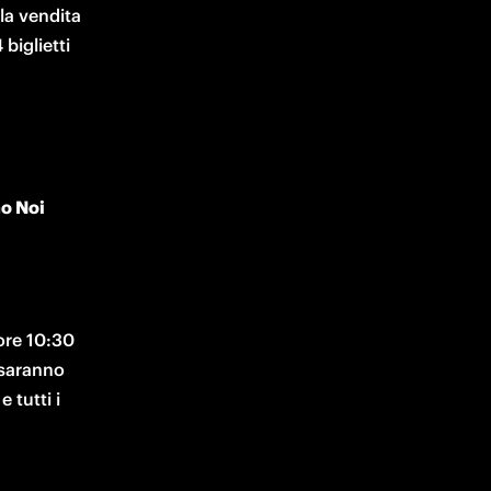
a vendita 
biglietti 
Siamo Noi 
 ore 10:30 
 saranno 
tutti i 