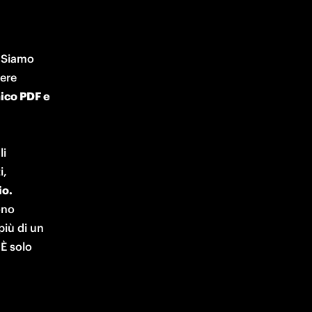
 Siamo 
ere 
ico PDF e 
i 
i,
scegliendo un qualsiasi posto disponibile, in tutti i settori dello stadio. 
no 
iù di un 
È solo 