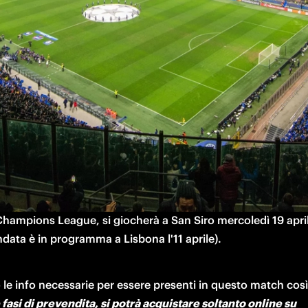
l ritorno dei quarti di finale della UEFA Champi
otte unica, una notte di stelle, una notte da Inter. La data è 
ento segnato sull'agenda di tutti i tifosi: Inter-Benfica, rito
Champions League, si giocherà a San Siro mercoledì 19 aprile
ndata è in programma a Lisbona l'11 aprile).
In tutte le fasi di prevendita, si potrà acquistare soltanto online su 