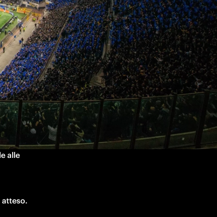
ons League in programma mercoledì 19
fissata, 
rno dei 
 alle 
Di seguito le info necessarie per essere presenti in questo match così atteso. 