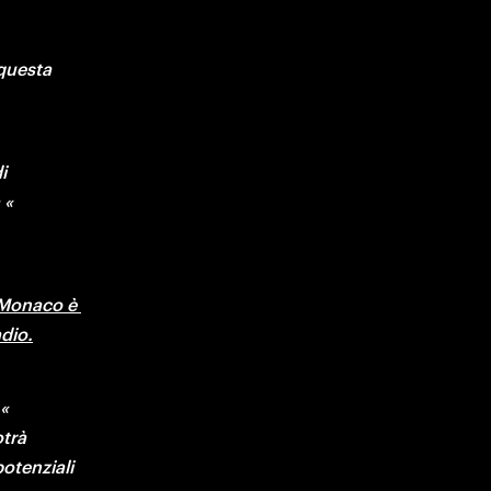
questa 
 
« 
 Monaco è 
adio.
« 
trà 
otenziali 