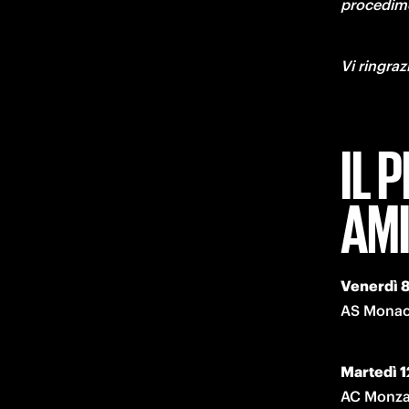
procedime
Vi ringra
IL 
AMI
Venerdì 8
AS Monaco
Martedì 1
AC Monza 