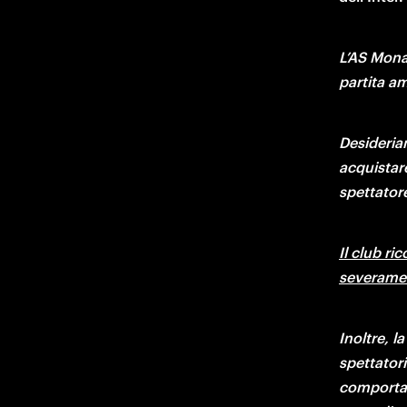
L’AS Monac
partita a
Desideriam
acquistare
spettator
Il club ri
severament
Inoltre, la
spettatori
comportare