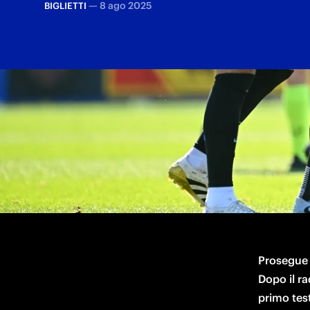
—
8 ago 2025
BIGLIETTI
Il match amichevole si disputerà venerd
Prosegue i
Dopo il ra
primo test