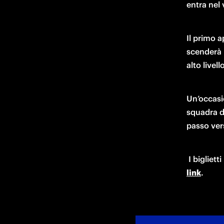
entra nel 
Il primo 
scenderà 
alto live
Un’occasio
squadra di
passo vers
 I bigliet
link
.