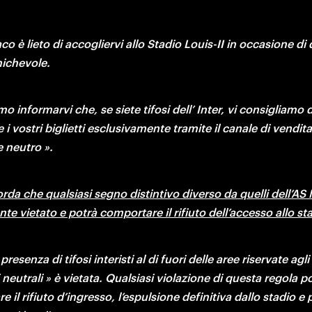
o è lieto di accogliervi allo Stadio Louis-II in occasione di 
michevole.
o informarvi che, se siete tifosi dell’ Inter, vi consigliamo di
 i vostri biglietti esclusivamente tramite il canale di vendita 
e neutro ».
corda che qualsiasi segno distintivo diverso da quelli dell’AS
e vietato e potrà comportare il rifiuto dell’accesso allo st
 presenza di tifosi interisti al di fuori delle aree riservate agli 
 neutrali » è vietata. Qualsiasi violazione di questa regola po
 il rifiuto d’ingresso, l’espulsione definitiva dallo stadio e p