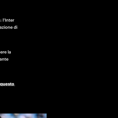
0
: l’Inter 
zione di 
re la 
ante 
questo 