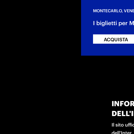
MONTECARLO, VENE
I biglietti per
ACQUISTA
INFOR
DELL'
Il sito uf
dell'Inter.