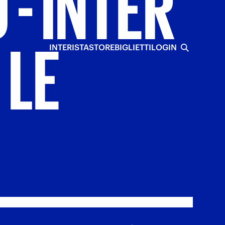
O
-
INTER
E
LE
INTERISTA
STORE
BIGLIETTI
LOGIN