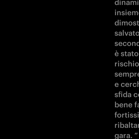
dinami
insiem
dimostr
salvato
second
è stat
rischi
sempre
e cerc
sfida 
bene f
fortis
ribalta
gara. ”