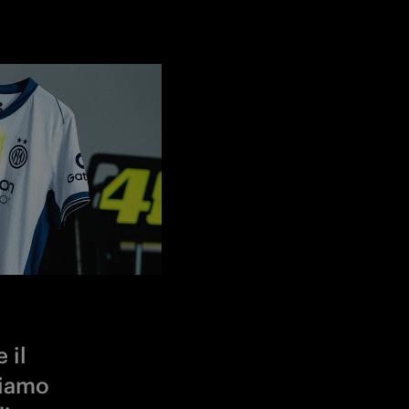
 il
siamo