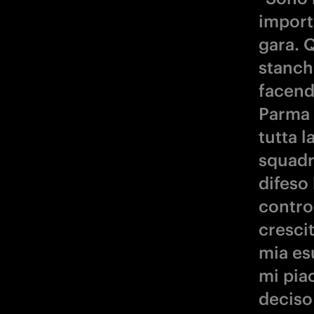
import
gara. 
stanch
facend
Parma 
tutta 
squadra
difeso
contro 
crescit
mia es
mi pia
deciso 