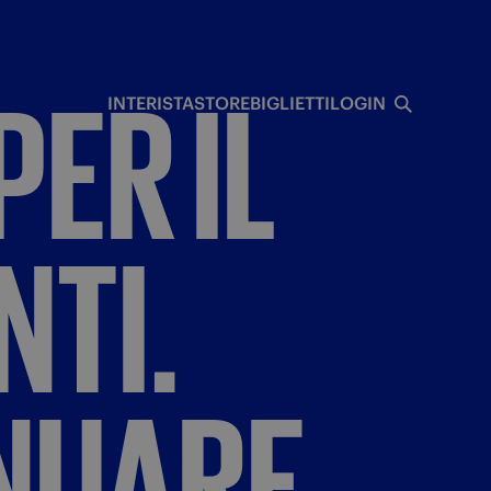
I
PER
IL
INTERISTA
STORE
BIGLIETTI
LOGIN
NTI.
NUARE