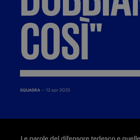
COSÌ"
—
12 apr 2025
SQUADRA
Le parole del difensore tedesco e quelle d