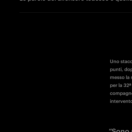
Uno stacco
punti, dop
messo la s
per la 32ª
compagno d
intervento
“Sono 