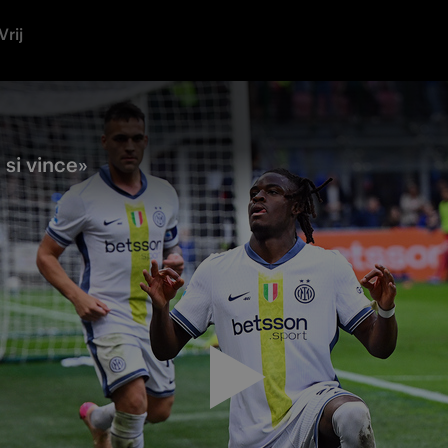
Vrij
 si vince»