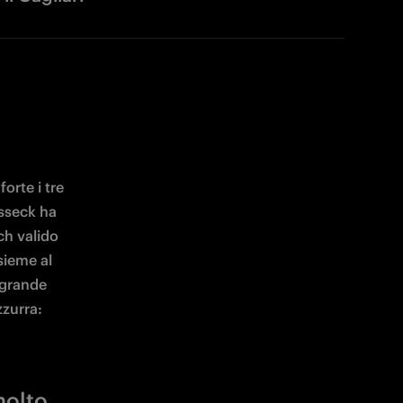
rte i tre 
sseck ha 
ch valido 
sieme al 
grande 
zzurra:
molto