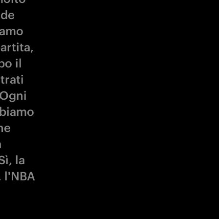
nde
siamo
rtita,
o il
rati
 Ogni
abbiamo
he
a
ì, la
, l'NBA