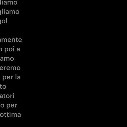
diamo
gliamo
gol
tamente
o poi a
biamo
heremo
 per la
to
atori
no per
’ottima