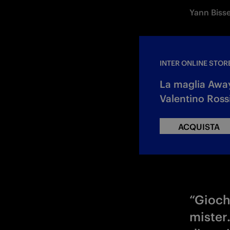
Yann Biss
INTER ONLINE STOR
La maglia Away
Valentino Ross
ACQUISTA
“Gioch
mister