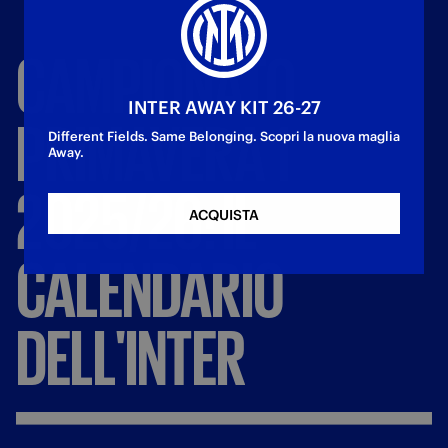
CAMPIONATO
INTER AWAY KIT 26-27
PRIMAVERA
1
Different Fields. Same Belonging. Scopri la nuova maglia
Away.
2025/26:
IL
ACQUISTA
CALENDARIO
DELL'INTER