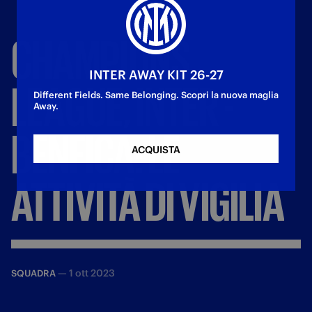
CHAMPIONS
INTER AWAY KIT 26-27
LEAGUE,
INTER
-
Different Fields. Same Belonging. Scopri la nuova maglia
Away.
BENFICA:
LE
ACQUISTA
ATTIVITÀ
DI
VIGILIA
—
1 ott 2023
SQUADRA