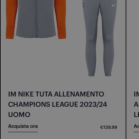
IM NIKE TUTA ALLENAMENTO
I
CHAMPIONS LEAGUE 2023/24
A
UOMO
L
Acquista ora
Ac
€139,99