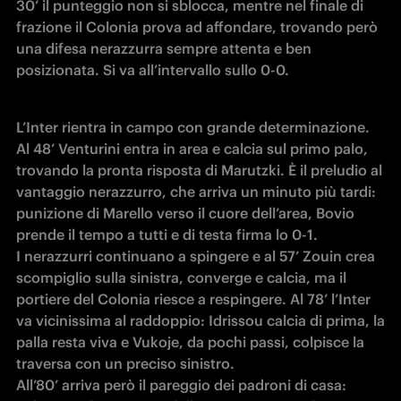
30’ il punteggio non si sblocca, mentre nel finale di 
frazione il Colonia prova ad affondare, trovando però 
una difesa nerazzurra sempre attenta e ben 
posizionata. Si va all’intervallo sullo 0-0.
L’Inter rientra in campo con grande determinazione. 
Al 48’ Venturini entra in area e calcia sul primo palo, 
trovando la pronta risposta di Marutzki. È il preludio al 
vantaggio nerazzurro, che arriva un minuto più tardi: 
punizione di Marello verso il cuore dell’area, Bovio 
prende il tempo a tutti e di testa firma lo 0-1.

I nerazzurri continuano a spingere e al 57’ Zouin crea 
scompiglio sulla sinistra, converge e calcia, ma il 
portiere del Colonia riesce a respingere. Al 78’ l’Inter 
va vicinissima al raddoppio: Idrissou calcia di prima, la 
palla resta viva e Vukoje, da pochi passi, colpisce la 
traversa con un preciso sinistro.

All’80’ arriva però il pareggio dei padroni di casa: 