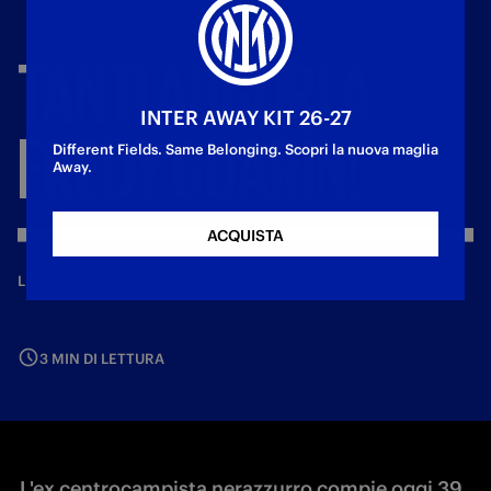
TANTI
AUGURI
A
INTER AWAY KIT 26-27
FREDY
GUARÍN!
Different Fields. Same Belonging. Scopri la nuova maglia
Away.
ACQUISTA
—
30 giu 2025
LEGENDS
3 MIN DI LETTURA
L'ex centrocampista nerazzurro compie oggi 39