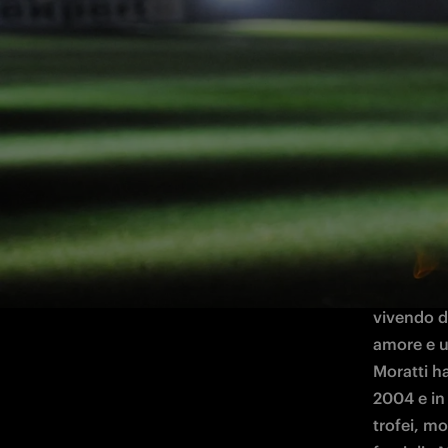
L'ex Presidente nerazzurro compie oggi 
Un nome ch
speciale 
nerazzurr
vivendo d
amore e u
Moratti ha
2004 e in 
trofei, m