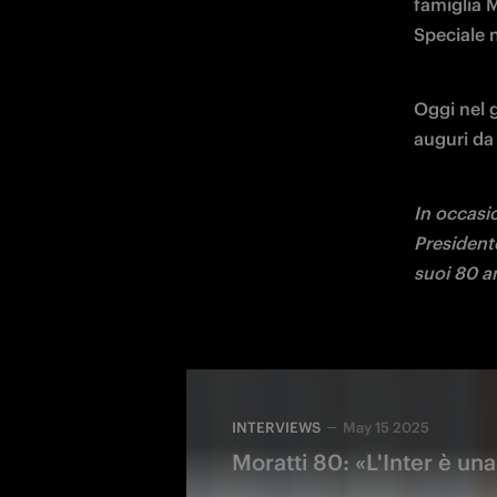
famiglia M
Speciale n
Oggi nel 
auguri da p
In occasio
Presidente
suoi 80 a
INTERVIEWS
May 15 2025
Moratti 80: «L'Inter è un