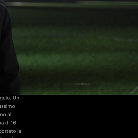
 di 
nte 
a, 
gelo. Un 
assimo 
no al 
a di 16 
ortato la 