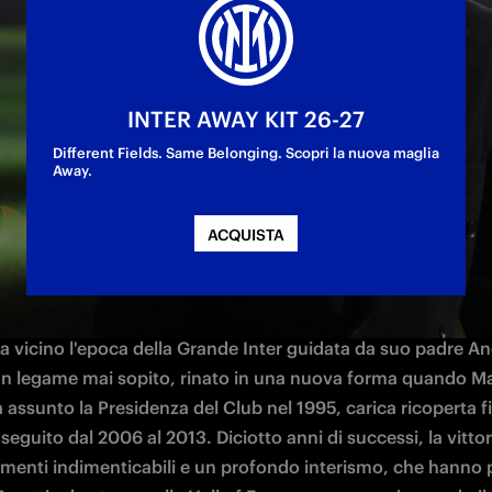
81 anni
INTER AWAY KIT 26-27
Different Fields. Same Belonging. Scopri la nuova maglia
Away.
ACQUISTA
e per tanti anni è diventato sinonimo di Inter: c'è qualcosa
che unisce 
Massimo Moratti
 al Club nerazzurro. L'ex Preside
o è cresciuto con una passione smisurata per questa squadr
a vicino l'epoca della Grande Inter guidata da suo padre An
n legame mai sopito, rinato in una nuova forma quando M
 assunto la Presidenza del Club nel 1995, carica ricoperta fi
seguito dal 2006 al 2013. Diciotto anni di successi, la vittori
omenti indimenticabili e un profondo interismo, che hanno p