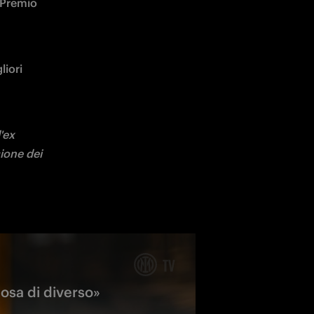
 Premio 
iori 
ex 
ione dei 
cosa di diverso»