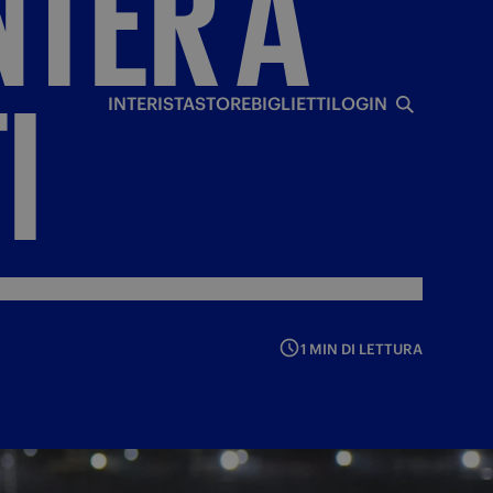
NTER
A
I
I
INTERISTA
STORE
BIGLIETTI
LOGIN
1 MIN DI LETTURA