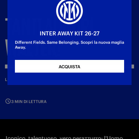
TANTI
AUGURI,
INTER AWAY KIT 26-27
WALTER!
Different Fields. Same Belonging. Scopri la nuova maglia
Away.
ACQUISTA
—
28 apr 2026
LEGENDS
3 MIN DI LETTURA
Iconico, talentuoso, vero nerazzurro: l'Uomo