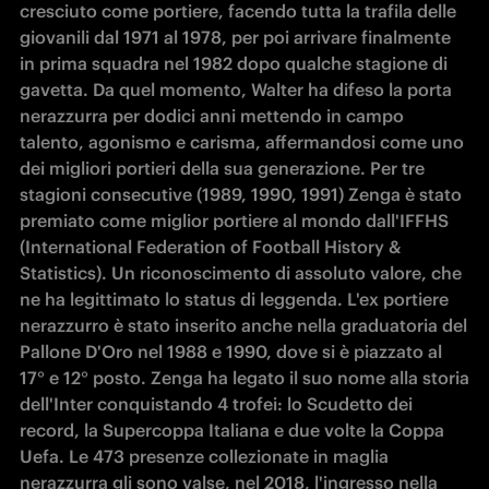
cresciuto come portiere, facendo tutta la trafila delle 
giovanili dal 1971 al 1978, per poi arrivare finalmente 
in prima squadra nel 1982 dopo qualche stagione di 
gavetta. Da quel momento, Walter ha difeso la porta 
nerazzurra per dodici anni mettendo in campo 
talento, agonismo e carisma, affermandosi come uno 
dei migliori portieri della sua generazione. Per tre 
stagioni consecutive (1989, 1990, 1991) Zenga è stato 
premiato come miglior portiere al mondo dall'IFFHS 
(International Federation of Football History & 
Statistics). Un riconoscimento di assoluto valore, che 
ne ha legittimato lo status di leggenda. L'ex portiere 
nerazzurro è stato inserito anche nella graduatoria del 
Pallone D'Oro nel 1988 e 1990, dove si è piazzato al 
17° e 12° posto. Zenga ha legato il suo nome alla storia 
dell'Inter conquistando 4 trofei: lo Scudetto dei 
record, la Supercoppa Italiana e due volte la Coppa 
Uefa. Le 473 presenze collezionate in maglia 
nerazzurra gli sono valse, nel 2018, l'ingresso nella 