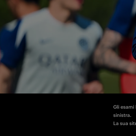
Esami strumentali per il centrocampista
Hakan Ça
l’Istituto
Gli esami
sinistra. 

La sua sit