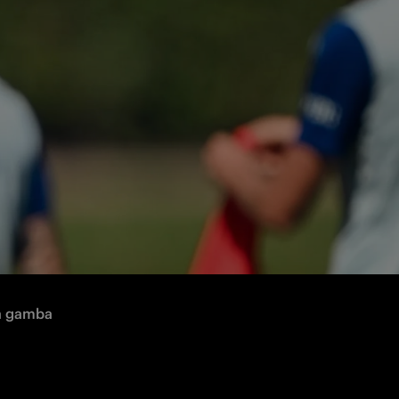
i presso 
a gamba 