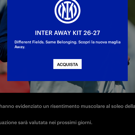
 nerazzurro
INTER AWAY KIT 26-27
Different Fields. Same Belonging. Scopri la nuova maglia
Away.
ACQUISTA
lhanoğlu
 si è sottoposto questa mattina a esami strumental
 Clinico Humanitas di Rozzano. 
 hanno evidenziato un risentimento muscolare al soleo dell
uazione sarà valutata nei prossimi giorni.