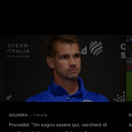
—
1 ora fa
SQUADRA
S
Provedel: "Un sogno essere qui, cercherò di
J