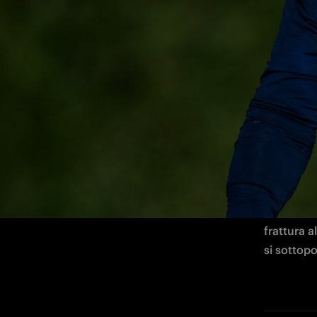
Esami strumentali per il portiere nerazz
Esami str
nel corso 
frattura a
si sottopo