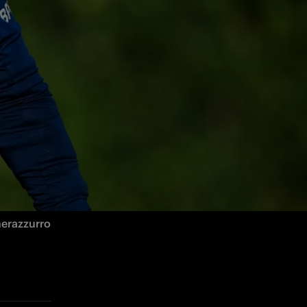
ma subito 
 una 
nerazzurro 