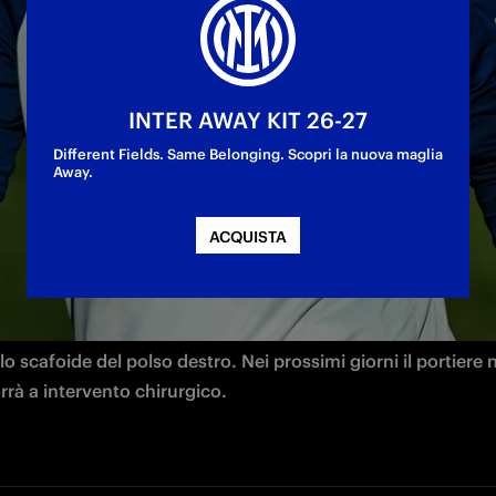
urro
INTER AWAY KIT 26-27
Different Fields. Same Belonging. Scopri la nuova maglia
Away.
ACQUISTA
umentali oggi per 
Raffaele Di Gennaro
 a seguito di un trau
dell'allenamento di ieri. Gli accertamenti hanno evidenziato
llo scafoide del polso destro. Nei prossimi giorni il portiere 
rrà a intervento chirurgico.