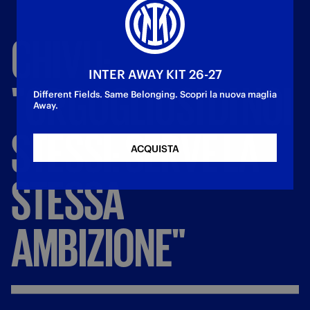
CHIVU:
INTER AWAY KIT 26-27
"ORGOGLIOSI
DI
NOI
Different Fields. Same Belonging. Scopri la nuova maglia
Away.
STESSI:
SERVE
LA
ACQUISTA
STESSA
AMBIZIONE"