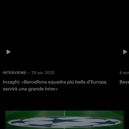
—
29 apr 2025
8 ap
INTERVIEWS
Inzaghi: «Barcellona squadra più bella d'Europa,
Baye
servirà una grande Inter»