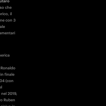
utaro 
so che 
ico, il 
ne con 3 
ale 
amentari 
erica 
 Ronaldo 
n finale 
04 (con 
l 
nel 2019, 
ro Ruben 