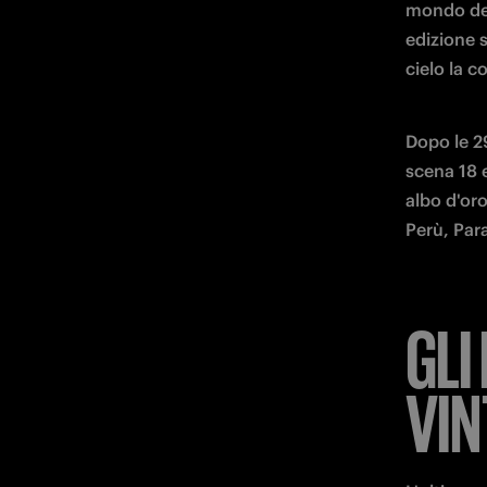
mondo del
edizione s
cielo la c
Dopo le 2
scena
18 
albo d'oro
Perù, Par
GLI
VIN