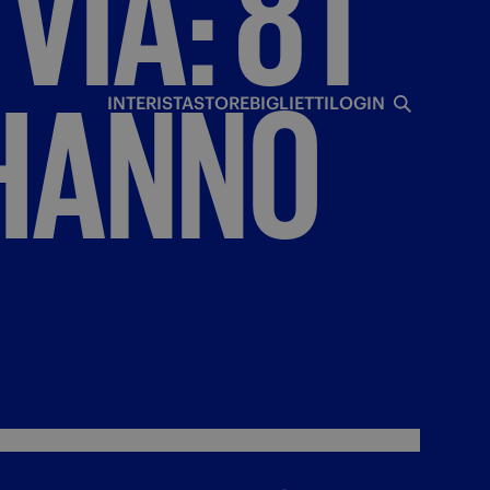
VIA:
8
I
I
HANNO
INTERISTA
STORE
BIGLIETTI
LOGIN