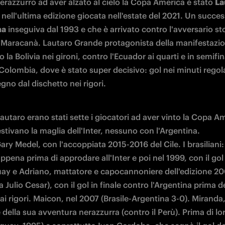
erazzurro ad aver alzato al cielo la Copa America è stato 
La
 
nell'ultima edizione giocata nell'estate del 2021. Un succes
na
 inseguiva dal 1993 e che è arrivato contro l'avversario stor
al Maracanà. Lautaro Grande protagonista della manifestazio
o la Bolivia nei gironi, contro l'Ecuador ai quarti e in semifin
 Colombia, dove è stato super decisivo: gol nei minuti regol
segno dal dischetto nei rigori.
autaro erano stati sette i giocatori ad aver vinto la Copa Am
tivano la maglia dell'Inter, nessuno con l'Argentina. 

ary Medel, con l'accoppiata 2015-2016 del Cile. I brasiliani:
ppena prima di approdare all'Inter e poi nel 1999, con il gol i
uay e Adriano, mattatore e capocannoniere dell'edizione 20
a Julio Cesar), con il gol in finale contro l'Argentina prima de
i rigori. Maicon, nel 2007 (Brasile-Argentina 3-0). Miranda, 
 della sua avventura nerazzurra (contro il Perù). Prima di lo