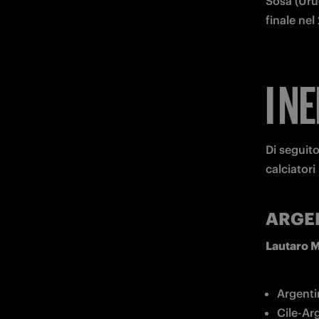
Sosa (Uru
finale nel
I N
Di seguito
calciatori
ARGE
Lautaro M
Argenti
Cile-Ar