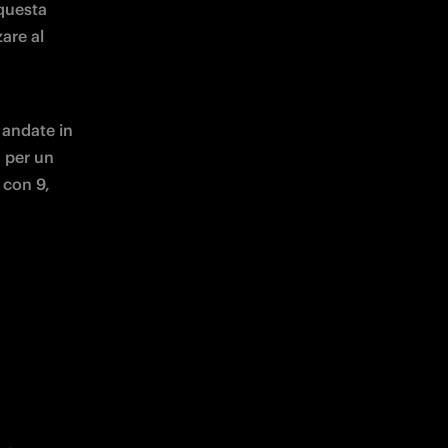
questa 
re al 
andate in 
 per un 
con 9, 