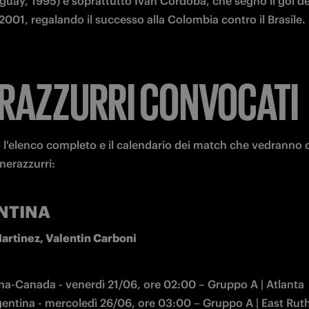
guay, 1995) e soprattutto Ivan Cordoba, che segnò il gol dec
 2001, regalando il successo alla Colombia contro il Brasile.
ERAZZURRI CONVOCATI
 l'elenco completo e il calendario dei match che vedranno co
 nerazzurri:
NTINA
artinez, Valentin Carboni
na-Canada - venerdì 21/06, ore 02:00 – Gruppo A | Atlanta
gentina - mercoledì 26/06, ore 03:00 – Gruppo A | East Rut