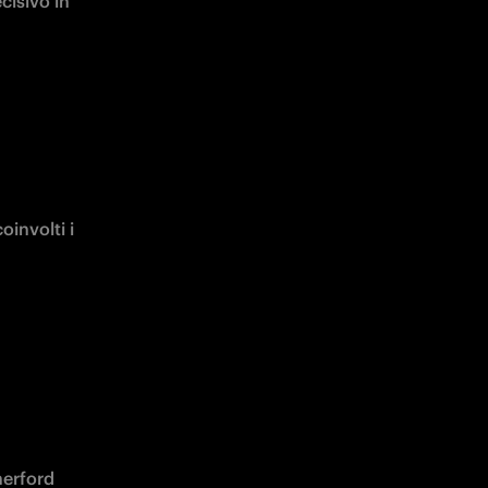
isivo in 
involti i 
herford