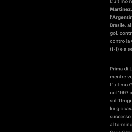
L'ultimo n
Martinez,
l'
Argenti
Brasile, 
gol, contr
contro la
(1-1) e a 
Prima di L
mentre ves
L'ultimo G
nel 1997 a
sull'Urug
lui giocav
successo a
al termine