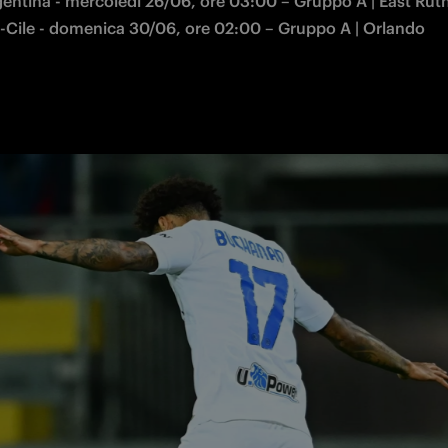
gentina - mercoledì 26/06, ore 03:00 – Gruppo A | East Rut
Cile - domenica 30/06, ore 02:00 – Gruppo A | Orlando