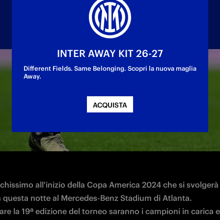
INTER AWAY KIT 26-27
Different Fields. Same Belonging. Scopri la nuova maglia
Away.
gurale tra Argentina e Canada. 4 i nerazzurri ch
ACQUISTA
hissimo all'inizio della Copa America 2024 che si svolgerà 
a questa notte al Mercedes-Benz Stadium di Atlanta. 

re la 19ª edizione del torneo saranno i campioni in carica e 