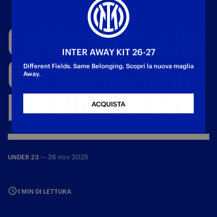
COPPA
ITALIA
SERIE
INTER AWAY KIT 26-27
C,
LE
FORMAZIONI
DI
Different Fields. Same Belonging. Scopri la nuova maglia
Away.
INTER
U23
-
RENATE
ACQUISTA
—
26 nov 2025
UNDER 23
1 MIN DI LETTURA