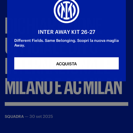
DICHIARAZIONE
INTER AWAY KIT 26-27
UFFICIALE
DI
FC
Different Fields. Same Belonging. Scopri la nuova maglia
Away.
INTERNAZIONALE
ACQUISTA
MILANO
E
AC
MILAN
—
30 set 2025
SQUADRA