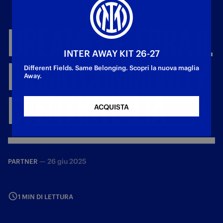
DREAME
CELEBRA
IL
INTER AWAY KIT 26-27
PRIMO
COMMUNITY
Different Fields. Same Belonging. Scopri la nuova maglia
Away.
EVENT
IN
ITALIA
ACQUISTA
—
26 giu 2025
PARTNER
1 MIN DI LETTURA