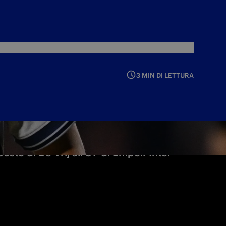
3 MIN DI LETTURA
sto di De Vrij all'81' di Empoli-Inter