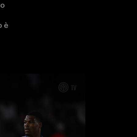
do
o è