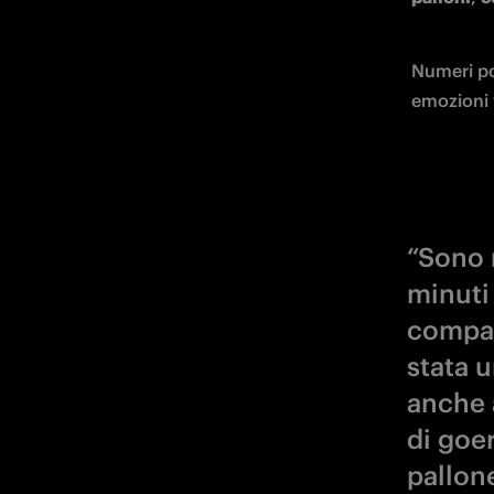
Numeri pos
emozioni 
“Sono 
minuti 
compag
stata 
anche 
di goe
pallon