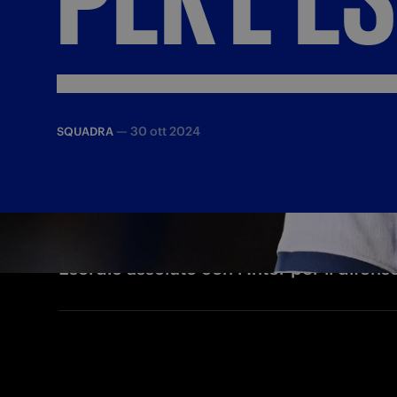
—
30 ott 2024
SQUADRA
Esordio assoluto con l'Inter per il difens