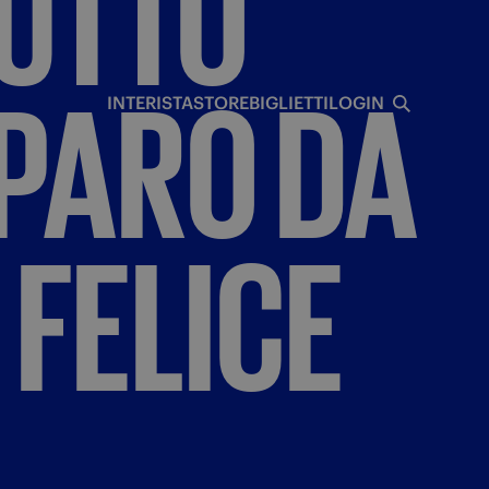
UTTO
I
MPARO
DA
INTERISTA
STORE
BIGLIETTI
LOGIN
FELICE