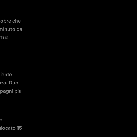
tobre che 
 minuto da 
tua 
iente 
rra. Due 
pagni più 
o 
giocato 
15 