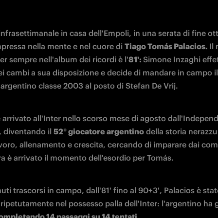
nfrasettimanale in casa dell'Empoli, in una serata di fine ot
mpressa nella mente e nel cuore di 
Tiago Tomás Palacios. 
Il
r sempre nell'album dei ricordi è l'
81': 
Simone Inzaghi effet
ei cambi a sua disposizione e decide di mandare in campo il 
argentino classe 2003 al posto di Stefan De Vrij. 
 arrivato all'Inter nello scorso mese di agosto dall'Independ
 diventando il 
52° giocatore argentino
 della storia nerazzu
avoro, allenamento e crescita, cercando di imparare dai com
ra è arrivato il momento dell'esordio per Tomás.
uti trascorsi in campo, dall'81' fino al 90+3', Palacios è stat
ripetutamente nel possesso palla dell'Inter: l'argentino ha 
ompletando 14 passaggi su 14 tentati
. 