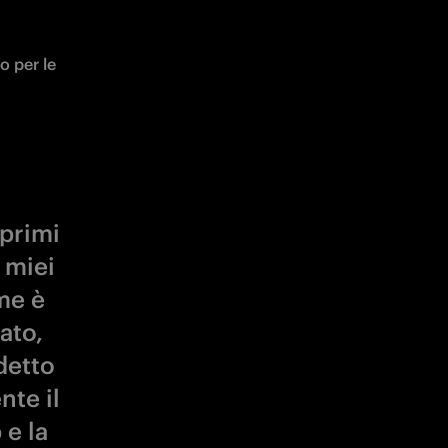
 per le 
 primi
 miei
me è
ato,
detto
nte il
 e la