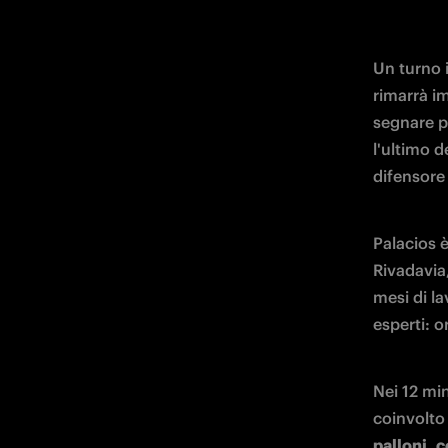
Un turno i
rimarrà i
segnare pe
l'ultimo d
difensore 
Palacios è
Rivadavia,
mesi di l
esperti: o
Nei 12 min
coinvolto 
palloni
, 
c