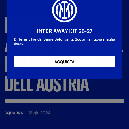
EUROPEI,
INTER AWAY KIT 26-27
ARNAUTOVIC
IN
GOL
Different Fields. Same Belonging. Scopri la nuova maglia
Away.
NELLA
VITTORIA
ACQUISTA
DELL'AUSTRIA
—
21 giu 2024
SQUADRA