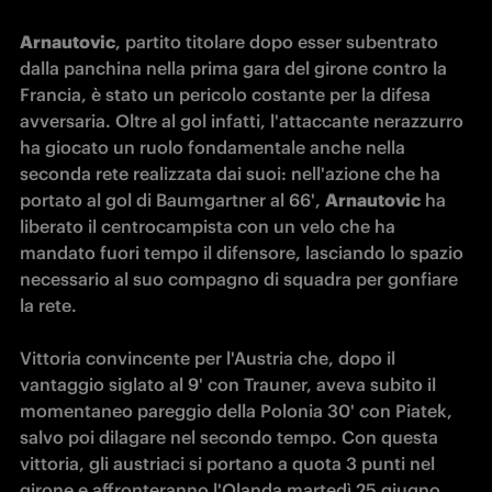
Arnautovic
, partito titolare dopo esser subentrato 
dalla panchina nella prima gara del girone contro la 
Francia, è stato un pericolo costante per la difesa 
avversaria. Oltre al gol infatti, l'attaccante nerazzurro 
ha giocato un ruolo fondamentale anche nella 
seconda rete realizzata dai suoi: nell'azione che ha 
portato al gol di Baumgartner al 66', 
Arnautovic
 ha 
liberato il centrocampista con un velo che ha 
mandato fuori tempo il difensore, lasciando lo spazio 
necessario al suo compagno di squadra per gonfiare 
la rete. 

Vittoria convincente per l'Austria che, dopo il 
vantaggio siglato al 9' con Trauner, aveva subito il 
momentaneo pareggio della Polonia 30' con Piatek, 
salvo poi dilagare nel secondo tempo. Con questa 
vittoria, gli austriaci si portano a quota 3 punti nel 
girone e affronteranno l'Olanda martedì 25 giugno 